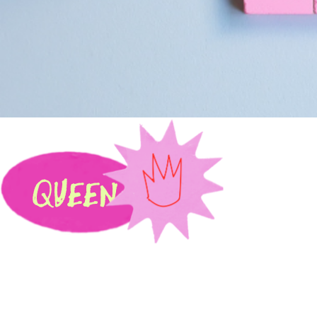
Règles & cycle
Tout Savo
Menstrue